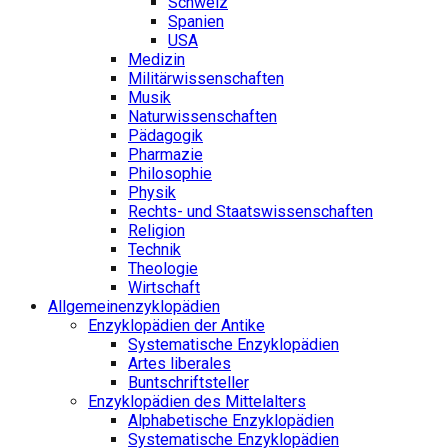
Schweiz
Spanien
USA
Medizin
Militärwissenschaften
Musik
Naturwissenschaften
Pädagogik
Pharmazie
Philosophie
Physik
Rechts- und Staatswissenschaften
Religion
Technik
Theologie
Wirtschaft
Allgemeinenzyklopädien
Enzyklopädien der Antike
Systematische Enzyklopädien
Artes liberales
Buntschriftsteller
Enzyklopädien des Mittelalters
Alphabetische Enzyklopädien
Systematische Enzyklopädien