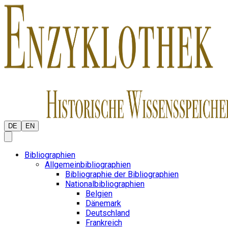
DE
EN
Bibliographien
Allgemeinbibliographien
Bibliographie der Bibliographien
Nationalbibliographien
Belgien
Dänemark
Deutschland
Frankreich